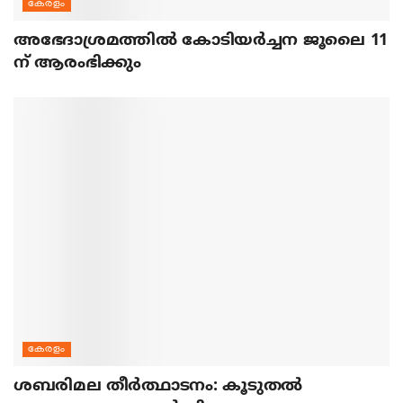
കേരളം
അഭേദാശ്രമത്തില്‍ കോടിയര്‍ച്ചന ജൂലൈ 11
ന് ആരംഭിക്കും
കേരളം
ശബരിമല തീര്‍ത്ഥാടനം: കൂടുതല്‍