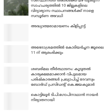
സംസ്ഥാനത്ത് അതിശക്ത മഴ തുടരുന്ന
സാഹചര്യത്തിൽ 10 ജില്ലകളിലെ
വിദ്യാഭ്യാസ സ്ഥാപനങ്ങൾക്ക് നാളെ
സമ്പൂർണ അവധി
അദ്ധ്യാത്മരാമായണം കിളിപ്പാട്ട്
അഭേദാശ്രമത്തില്‍ കോടിയര്‍ച്ചന ജൂലൈ
11 ന് ആരംഭിക്കും
ശബരിമല തീര്‍ത്ഥാടനം: കൂടുതല്‍
കാര്യക്ഷമമാക്കാന്‍ വിപുലമായ
പരിഷ്‌കാരങ്ങള്‍ പ്രഖ്യാപിച്ച് ദേവസ്വം
ബോര്‍ഡ് പ്രസിഡന്റ് കെ.ജയകുമാര്‍
കൊട്ടിയൂര്‍ ടി.പി.ഗോപിനാഥാന്‍ നായര്‍
നിര്യാതനായി