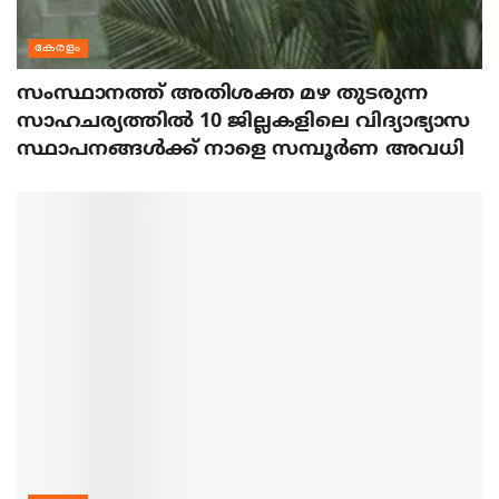
കേരളം
സംസ്ഥാനത്ത് അതിശക്ത മഴ തുടരുന്ന
സാഹചര്യത്തിൽ 10 ജില്ലകളിലെ വിദ്യാഭ്യാസ
സ്ഥാപനങ്ങൾക്ക് നാളെ സമ്പൂർണ അവധി