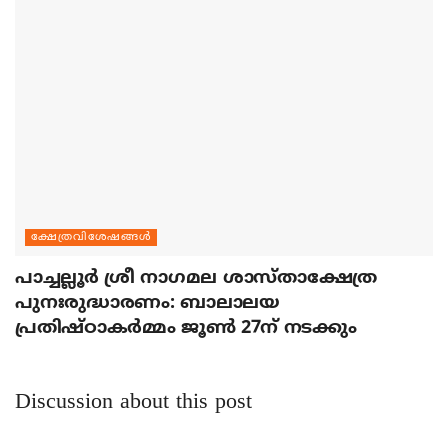
ക്ഷേത്രവിശേഷങ്ങള്‍
പാച്ചല്ലൂര്‍ ശ്രീ നാഗമല ശാസ്താക്ഷേത്ര
പുനഃരുദ്ധാരണം: ബാലാലയ
പ്രതിഷ്ഠാകര്‍മ്മം ജൂണ്‍ 27ന് നടക്കും
Discussion about this post