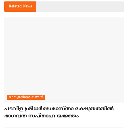
Related
News
ക്ഷേത്രവിശേഷങ്ങള്‍
പടവിള ശ്രീധര്‍മ്മശാസ്താ ക്ഷേത്രത്തില്‍
ഭാഗവത സപ്താഹ യജ്ഞം