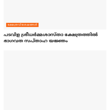
ക്ഷേത്രവിശേഷങ്ങള്‍
പടവിള ശ്രീധര്‍മ്മശാസ്താ ക്ഷേത്രത്തില്‍
ഭാഗവത സപ്താഹ യജ്ഞം