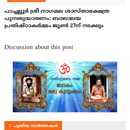
പാച്ചല്ലൂര്‍ ശ്രീ നാഗമല ശാസ്താക്ഷേത്ര
പുനഃരുദ്ധാരണം: ബാലാലയ
പ്രതിഷ്ഠാകര്‍മ്മം ജൂണ്‍ 27ന് നടക്കും
Discussion about this post
പുതിയ വാർത്തകൾ