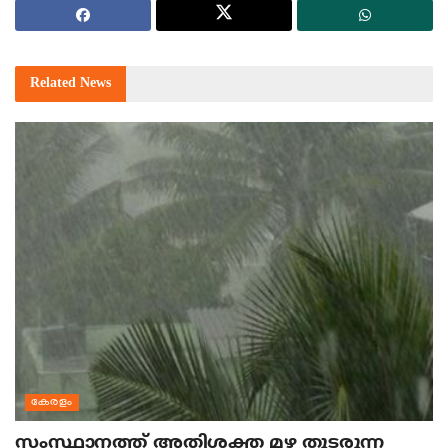
Related
News
കേരളം
സംസ്ഥാനത്ത് അതിശക്ത മഴ തുടരുന്ന