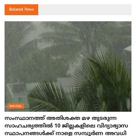
Related
News
കേരളം
സംസ്ഥാനത്ത് അതിശക്ത മഴ തുടരുന്ന
സാഹചര്യത്തിൽ 10 ജില്ലകളിലെ വിദ്യാഭ്യാസ
സ്ഥാപനങ്ങൾക്ക് നാളെ സമ്പൂർണ അവധി