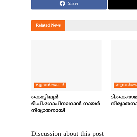
Share
Related
News
മറ്റുവാര്‍ത്തകള്‍
മറ്റുവാര്‍ത്
കൊട്ടിയൂര്‍
ടി.കെ.രാമച
ടി.പി.ഗോപിനാഥാന്‍ നായര്‍
നിര്യാതന
നിര്യാതനായി
Discussion about this post