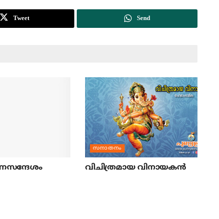
Tweet
Send
സനാതനം
ണസന്ദേശം
വിചിത്രമായ വിനായകന്‍