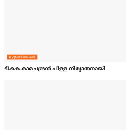
മറ്റുവാര്‍ത്തകള്‍
ടി.കെ.രാമചന്ദ്രന്‍ പിള്ള നിര്യാതനായി