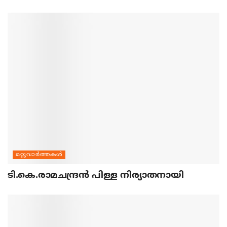
മറ്റുവാര്‍ത്തകള്‍
ടി.കെ.രാമചന്ദ്രന്‍ പിള്ള നിര്യാതനായി