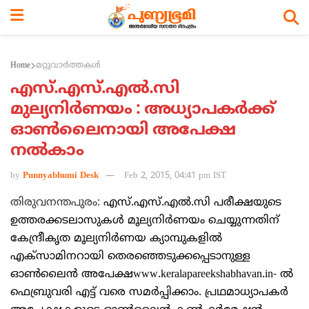
Home
മറ്റുവാര്‍ത്തകള്‍
എസ്.എസ്.എല്‍.സി
മുല്യനിര്‍ണയം : അധ്യാപകര്‍ക്ക്
ഓണ്‍ലൈനായി അപേക്ഷ
നല്‍കാം
by
Punnyabhumi Desk
Feb 2, 2015, 04:41 pm IST
തിരുവനന്തപുരം:
എസ്.എസ്.എല്‍.സി പരീക്ഷയുടെ
ഉത്തരക്കടലാസുകള്‍ മൂല്യനിര്‍ണയം ചെയ്യുന്നതിന്
കേന്ദ്രീകൃത മൂല്യനിര്‍ണയ ക്യാമ്പുകളില്‍
എക്‌സാമിനറായി തെരഞ്ഞെടുക്കപ്പെടാനുള്ള
ഓണ്‍ലൈന്‍ അപേക്ഷwww.keralapareekshabhavan.in- ല്‍
ഫെബ്രുവരി എട്ട് വരെ സമര്‍പ്പിക്കാം. പ്രഥമാധ്യാപകര്‍