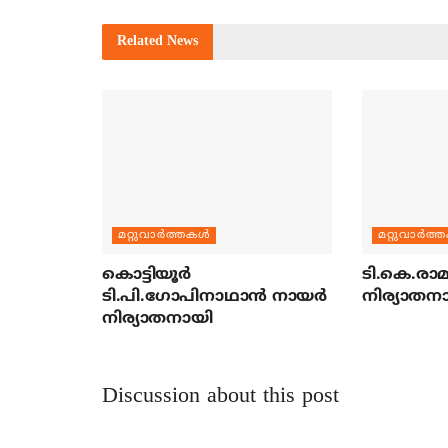
Related
News
മറ്റുവാര്‍ത്തകള്‍
മറ്റുവാര്‍ത്
കൊട്ടിയൂര്‍
ടി.കെ.രാമച
ടി.പി.ഗോപിനാഥാന്‍ നായര്‍
നിര്യാതന
നിര്യാതനായി
Discussion about this post