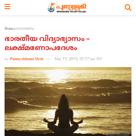
Home
സനാതനം
ഭാരതീയ വിദ്യാഭ്യാസം –
ലക്ഷ്മണോപദേശം
by
Punnyabhumi Desk
Mar 17, 2015, 01:17 pm IST