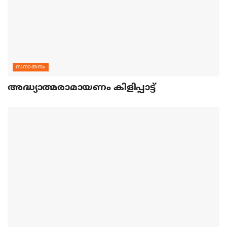
സനാതനം
അദ്ധ്യാത്മരാമായണം കിളിപ്പാട്ട്