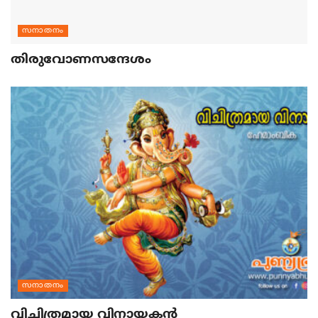
സനാതനം
തിരുവോണസന്ദേശം
സനാതനം
വിചിത്രമായ വിനായകന്‍