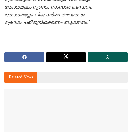
ക്രോധമൂലം നൃണാം സംസാര ബന്ധനം
ക്രോധമല്ലോ നിജ ധര്‍മ്മ ക്ഷയകരം
ക്രോധം പരിത്യജിക്കേണം ബുധജനം.’
Related
News