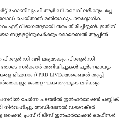
ട്ട് ഫോണിലും പി.ആര്‍.ഡി ലൈവ് ലഭിക്കും. പ്ലേ
ണ്‍ലോഡ് ചെയ്താല്‍ മതിയാകും. ഔദ്യോഗിക
 എട്ട് വിഭാഗങ്ങളായി തരം തിരിച്ചിട്ടുണ്ട്. ഇതിന്
 ബുളളറ്റിനുകള്‍ക്കും മൊബൈല്‍ ആപ്പില്‍
ി.ആര്‍.ഡി വഴി ലഭ്യമാകും. പി.ആര്‍.ഡി
െ സര്‍ക്കാര്‍ അറിയിപ്പുകള്‍ പൂര്‍ണമായും
ന്‍ കേരള മിഷനാണ് PRD LIVEമൊബൈല്‍ ആപ്പ്
ള വാര്‍ത്തകളും ജഞഉ ഘകഢഋലൂടെ ലഭിക്കും.
റില്‍ ചേര്‍ന്ന ചടങ്ങില്‍ ഇന്‍ഫര്‍മേഷന്‍ പബ്ലിക്
ണി നിര്‍വഹിച്ചു. അഡീഷണല്‍ ഡയറക്ടര്‍
ി.എ ഷൈന്‍, പ്രസ് റിലീസ് ഇന്‍ഫര്‍മേഷന്‍ ഓഫീസര്‍