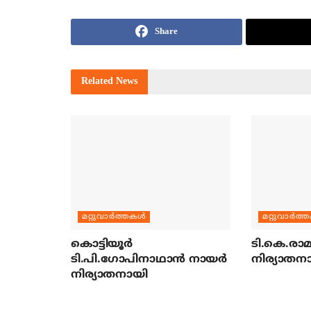
Share
Related
News
മറ്റുവാര്‍ത്തകള്‍
മറ്റുവാര്‍ത്
കൊട്ടിയൂര്‍
ടി.കെ.രാമച
ടി.പി.ഗോപിനാഥാന്‍ നായര്‍
നിര്യാതന
നിര്യാതനായി