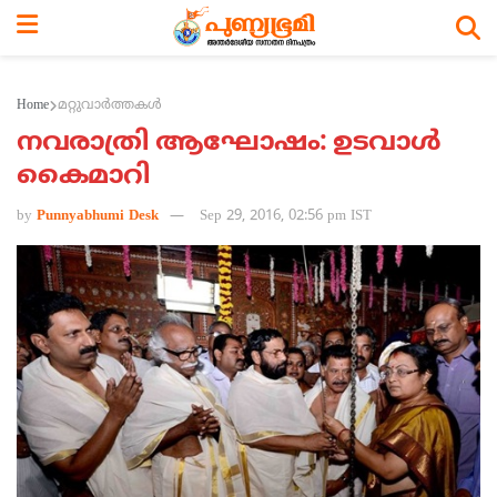
Home
മറ്റുവാര്‍ത്തകള്‍
നവരാത്രി ആഘോഷം: ഉടവാള്‍
കൈമാറി
by
Punnyabhumi Desk
Sep 29, 2016, 02:56 pm IST