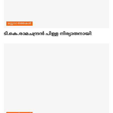
മറ്റുവാര്‍ത്തകള്‍
ടി.കെ.രാമചന്ദ്രന്‍ പിള്ള നിര്യാതനായി