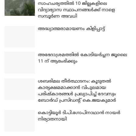
സാഹചര്യത്തിൽ 10 ജില്ലകളിലെ
വിദ്യാഭ്യാസ സ്ഥാപനങ്ങൾക്ക് നാളെ
സമ്പൂർണ അവധി
അദ്ധ്യാത്മരാമായണം കിളിപ്പാട്ട്
അഭേദാശ്രമത്തില്‍ കോടിയര്‍ച്ചന ജൂലൈ
11 ന് ആരംഭിക്കും
ശബരിമല തീര്‍ത്ഥാടനം: കൂടുതല്‍
കാര്യക്ഷമമാക്കാന്‍ വിപുലമായ
പരിഷ്‌കാരങ്ങള്‍ പ്രഖ്യാപിച്ച് ദേവസ്വം
ബോര്‍ഡ് പ്രസിഡന്റ് കെ.ജയകുമാര്‍
കൊട്ടിയൂര്‍ ടി.പി.ഗോപിനാഥാന്‍ നായര്‍
നിര്യാതനായി