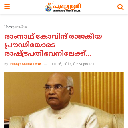
Home
ദേശീയം
രാംനാഥ് കോവിന്ദ് രാജകീയ
പ്രൗഢിയോടെ
രാഷ്ട്രപതിഭവനിലേക്ക്…
by
Punnyabhumi Desk
Jul 26, 2017, 02:24 pm IST