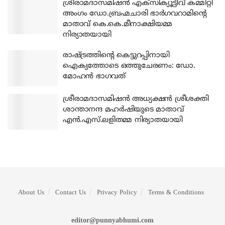
ശ്രീരാമദാസമിഷന്‍ എക്‌സിക്യൂട്ടീവ് കമ്മിറ്റി
അംഗം ഡോ.ബ്രഹ്മചാരി ഭാര്‍ഗവറാമിന്റെ
മാതാവ് കെ.കെ.മീനാക്ഷിയമ്മ
നിര്യാതയായി
രാഷ്ട്രത്തിന്റെ കെട്ടുറപ്പിനായി
ഐക്യത്തോടെ ഒത്തുചേരണം: ഡോ.
മോഹന്‍ ഭാഗവത്
ശ്രീരാമദാസമിഷന്‍ അധ്യക്ഷന്‍ ശ്രീശക്തി
ശാന്താനന്ദ മഹര്‍ഷിയുടെ മാതാവ്
എന്‍.എസ്.ലളിതമ്മ നിര്യാതയായി
About Us
Contact Us
Privacy Policy
Terms & Conditions
editor@punnyabhumi.com