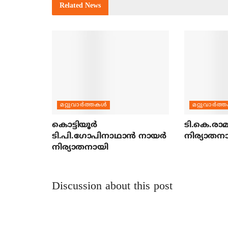
Related
News
മറ്റുവാര്‍ത്തകള്‍
മറ്റുവാര്‍ത്
കൊട്ടിയൂര്‍
ടി.കെ.രാമച
ടി.പി.ഗോപിനാഥാന്‍ നായര്‍
നിര്യാതന
നിര്യാതനായി
Discussion about this post