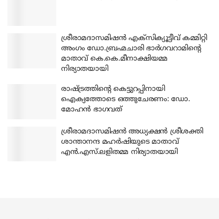
ശ്രീരാമദാസമിഷന്‍ എക്‌സിക്യൂട്ടീവ് കമ്മിറ്റി
അംഗം ഡോ.ബ്രഹ്മചാരി ഭാര്‍ഗവറാമിന്റെ
മാതാവ് കെ.കെ.മീനാക്ഷിയമ്മ
നിര്യാതയായി
രാഷ്ട്രത്തിന്റെ കെട്ടുറപ്പിനായി
ഐക്യത്തോടെ ഒത്തുചേരണം: ഡോ.
മോഹന്‍ ഭാഗവത്
ശ്രീരാമദാസമിഷന്‍ അധ്യക്ഷന്‍ ശ്രീശക്തി
ശാന്താനന്ദ മഹര്‍ഷിയുടെ മാതാവ്
എന്‍.എസ്.ലളിതമ്മ നിര്യാതയായി