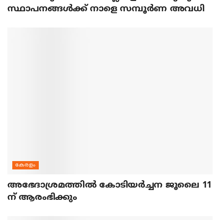
സ്ഥാപനങ്ങൾക്ക് നാളെ സമ്പൂർണ അവധി
കേരളം
അഭേദാശ്രമത്തില്‍ കോടിയര്‍ച്ചന ജൂലൈ 11
ന് ആരംഭിക്കും