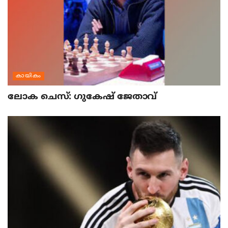
കായികം
ലോക ചെസ്: ഗുകേഷ് ജേതാവ്