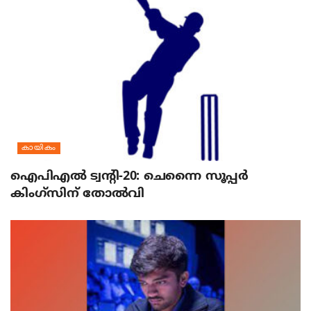
കായികം
ഐപിഎല്‍ ട്വന്റി-20: ചെന്നൈ സൂപ്പര്‍
കിംഗ്‌സിന് തോല്‍വി