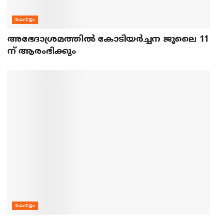
കേരളം
അഭേദാശ്രമത്തില്‍ കോടിയര്‍ച്ചന ജൂലൈ 11
ന് ആരംഭിക്കും
കേരളം