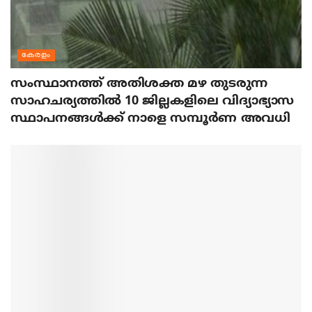
കേരളം
സംസ്ഥാനത്ത് അതിശക്ത മഴ തുടരുന്ന
സാഹചര്യത്തിൽ 10 ജില്ലകളിലെ വിദ്യാഭ്യാസ
സ്ഥാപനങ്ങൾക്ക് നാളെ സമ്പൂർണ അവധി