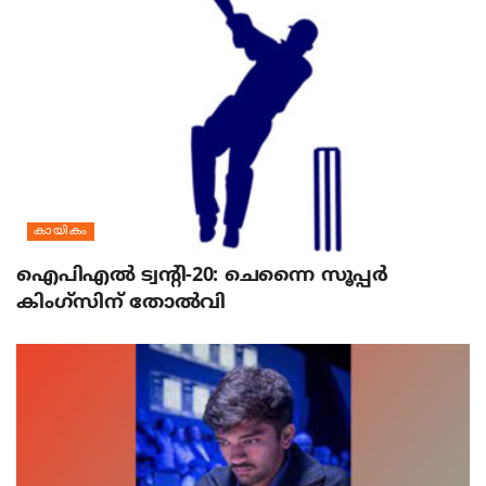
കായികം
ഐപിഎല്‍ ട്വന്റി-20: ചെന്നൈ സൂപ്പര്‍
കിംഗ്‌സിന് തോല്‍വി