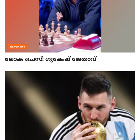
കായികം
ലോക ചെസ്: ഗുകേഷ് ജേതാവ്