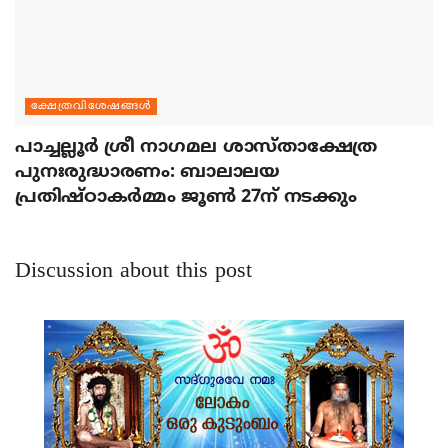
ക്ഷേത്രവിശേഷങ്ങള്‍
പാച്ചല്ലൂര്‍ ശ്രീ നാഗമല ശാസ്താക്ഷേത്ര
പുനഃരുദ്ധാരണം: ബാലാലയ
പ്രതിഷ്ഠാകര്‍മ്മം ജൂണ്‍ 27ന് നടക്കും
Discussion about this post