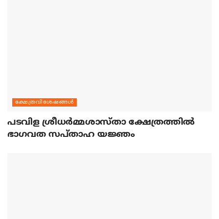
ക്ഷേത്രവിശേഷങ്ങള്‍
പടവിള ശ്രീധര്‍മ്മശാസ്താ ക്ഷേത്രത്തില്‍
ഭാഗവത സപ്താഹ യജ്ഞം