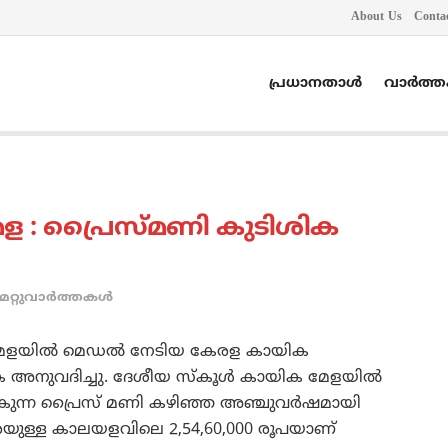
About Us
Conta
പ്രധാനതാൾ
വാർത്
േള : പ്രൈസ്മണി കുടിശിക
മറ്റുവാര്‍ത്തകള്‍
 മേളയില്‍ മെഡല്‍ നേടിയ കേരള കായിക
 അനുവദിച്ചു. ദേശീയ സ്‌കൂള്‍ കായിക മേളയില്‍
്‍കുന്ന പ്രൈസ് മണി കഴിഞ്ഞ അഞ്ചുവര്‍ഷമായി
 വരെയുള്ള കാലയളവിലെ 2,54,60,000 രൂപയാണ്