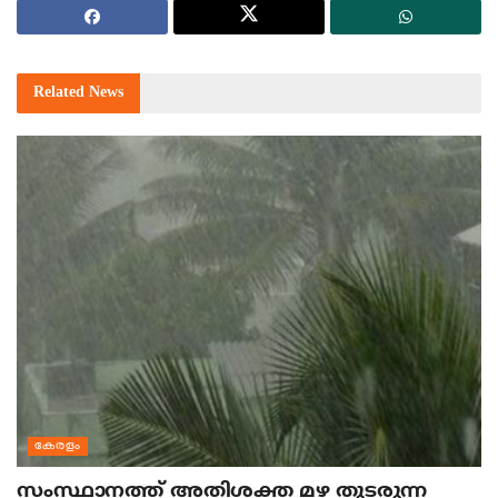
Related
News
കേരളം
സംസ്ഥാനത്ത് അതിശക്ത മഴ തുടരുന്ന