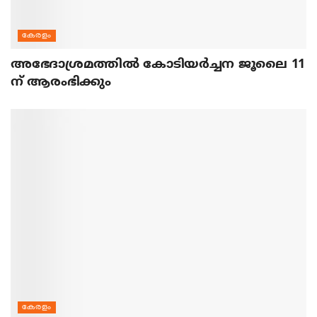
കേരളം
അഭേദാശ്രമത്തില്‍ കോടിയര്‍ച്ചന ജൂലൈ 11
ന് ആരംഭിക്കും
കേരളം