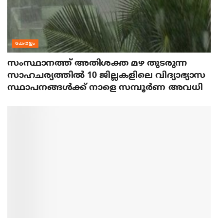
കേരളം
സംസ്ഥാനത്ത് അതിശക്ത മഴ തുടരുന്ന
സാഹചര്യത്തിൽ 10 ജില്ലകളിലെ വിദ്യാഭ്യാസ
സ്ഥാപനങ്ങൾക്ക് നാളെ സമ്പൂർണ അവധി