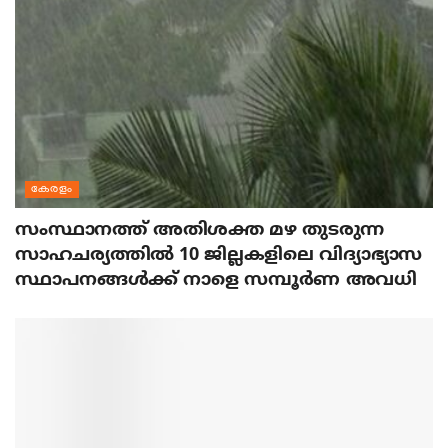
കേരളം
സംസ്ഥാനത്ത് അതിശക്ത മഴ തുടരുന്ന
സാഹചര്യത്തിൽ 10 ജില്ലകളിലെ വിദ്യാഭ്യാസ
സ്ഥാപനങ്ങൾക്ക് നാളെ സമ്പൂർണ അവധി