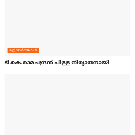
മറ്റുവാര്‍ത്തകള്‍
ടി.കെ.രാമചന്ദ്രന്‍ പിള്ള നിര്യാതനായി