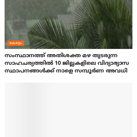
കേരളം
സംസ്ഥാനത്ത് അതിശക്ത മഴ തുടരുന്ന
സാഹചര്യത്തിൽ 10 ജില്ലകളിലെ വിദ്യാഭ്യാസ
സ്ഥാപനങ്ങൾക്ക് നാളെ സമ്പൂർണ അവധി