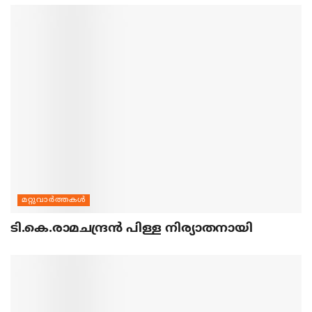
മറ്റുവാര്‍ത്തകള്‍
ടി.കെ.രാമചന്ദ്രന്‍ പിള്ള നിര്യാതനായി