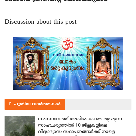
Discussion about this post
പുതിയ വാർത്തകൾ
സംസ്ഥാനത്ത് അതിശക്ത മഴ തുടരുന്ന
സാഹചര്യത്തിൽ 10 ജില്ലകളിലെ
വിദ്യാഭ്യാസ സ്ഥാപനങ്ങൾക്ക് നാളെ