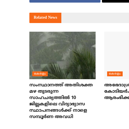
Related
News
കേരളം
കേരളം
സംസ്ഥാനത്ത് അതിശക്ത
അഭേദാശ്ര
മഴ തുടരുന്ന
കോടിയര്‍
സാഹചര്യത്തിൽ 10
ആരംഭിക്ക
ജില്ലകളിലെ വിദ്യാഭ്യാസ
സ്ഥാപനങ്ങൾക്ക് നാളെ
സമ്പൂർണ അവധി