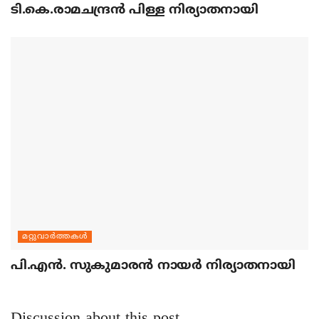
ടി.കെ.രാമചന്ദ്രന്‍ പിള്ള നിര്യാതനായി
മറ്റുവാര്‍ത്തകള്‍
പി.എന്‍. സുകുമാരന്‍ നായര്‍ നിര്യാതനായി
Discussion about this post