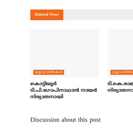
Related
News
മറ്റുവാര്‍ത്തകള്‍
മറ്റുവാര്‍ത്
കൊട്ടിയൂര്‍
ടി.കെ.രാമച
ടി.പി.ഗോപിനാഥാന്‍ നായര്‍
നിര്യാതന
നിര്യാതനായി
Discussion about this post