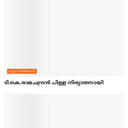
മറ്റുവാര്‍ത്തകള്‍
ടി.കെ.രാമചന്ദ്രന്‍ പിള്ള നിര്യാതനായി