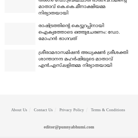
അംഗം ഡോ.ബ്രഹ്മചാരി ഭാര്‍ഗവറാമിന്റെ
മാതാവ് കെ.കെ.മീനാക്ഷിയമ്മ
നിര്യാതയായി
രാഷ്ട്രത്തിന്റെ കെട്ടുറപ്പിനായി
ഐക്യത്തോടെ ഒത്തുചേരണം: ഡോ.
മോഹന്‍ ഭാഗവത്
ശ്രീരാമദാസമിഷന്‍ അധ്യക്ഷന്‍ ശ്രീശക്തി
ശാന്താനന്ദ മഹര്‍ഷിയുടെ മാതാവ്
എന്‍.എസ്.ലളിതമ്മ നിര്യാതയായി
About Us
Contact Us
Privacy Policy
Terms & Conditions
editor@punnyabhumi.com