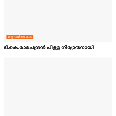
മറ്റുവാര്‍ത്തകള്‍
ടി.കെ.രാമചന്ദ്രന്‍ പിള്ള നിര്യാതനായി