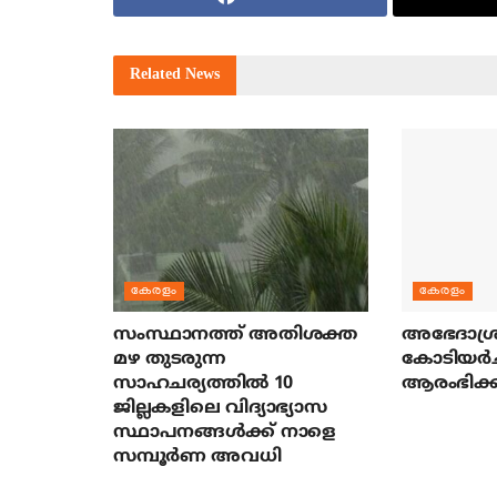
Related
News
കേരളം
കേരളം
സംസ്ഥാനത്ത് അതിശക്ത
അഭേദാശ്ര
മഴ തുടരുന്ന
കോടിയര്‍
സാഹചര്യത്തിൽ 10
ആരംഭിക്ക
ജില്ലകളിലെ വിദ്യാഭ്യാസ
സ്ഥാപനങ്ങൾക്ക് നാളെ
സമ്പൂർണ അവധി