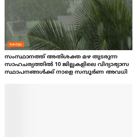
കേരളം
സംസ്ഥാനത്ത് അതിശക്ത മഴ തുടരുന്ന
സാഹചര്യത്തിൽ 10 ജില്ലകളിലെ വിദ്യാഭ്യാസ
സ്ഥാപനങ്ങൾക്ക് നാളെ സമ്പൂർണ അവധി