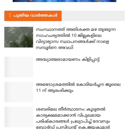
പുതിയ വാർത്തകൾ
സംസ്ഥാനത്ത് അതിശക്ത മഴ തുടരുന്ന
സാഹചര്യത്തിൽ 10 ജില്ലകളിലെ
വിദ്യാഭ്യാസ സ്ഥാപനങ്ങൾക്ക് നാളെ
സമ്പൂർണ അവധി
അദ്ധ്യാത്മരാമായണം കിളിപ്പാട്ട്
അഭേദാശ്രമത്തില്‍ കോടിയര്‍ച്ചന ജൂലൈ
11 ന് ആരംഭിക്കും
ശബരിമല തീര്‍ത്ഥാടനം: കൂടുതല്‍
കാര്യക്ഷമമാക്കാന്‍ വിപുലമായ
പരിഷ്‌കാരങ്ങള്‍ പ്രഖ്യാപിച്ച് ദേവസ്വം
ബോര്‍ഡ് പ്രസിഡന്റ് കെ.ജയകുമാര്‍