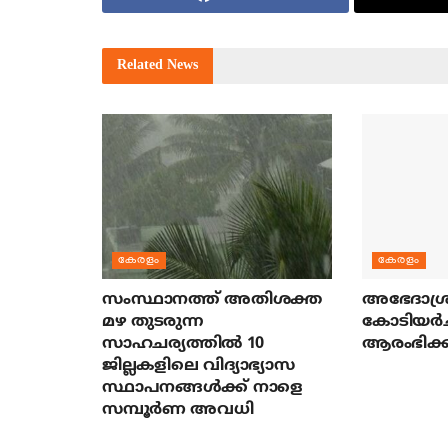
Related
News
കേരളം
കേരളം
സംസ്ഥാനത്ത് അതിശക്ത
അഭേദാശ്ര
മഴ തുടരുന്ന
കോടിയര്‍
സാഹചര്യത്തിൽ 10
ആരംഭിക്ക
ജില്ലകളിലെ വിദ്യാഭ്യാസ
സ്ഥാപനങ്ങൾക്ക് നാളെ
സമ്പൂർണ അവധി