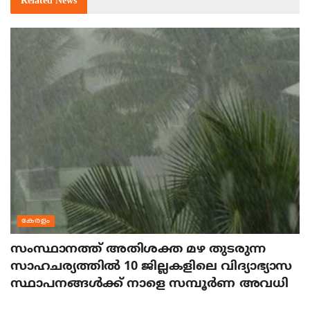
Related
News
കേരളം
സംസ്ഥാനത്ത് അതിശക്ത മഴ തുടരുന്ന
സാഹചര്യത്തിൽ 10 ജില്ലകളിലെ വിദ്യാഭ്യാസ
സ്ഥാപനങ്ങൾക്ക് നാളെ സമ്പൂർണ അവധി