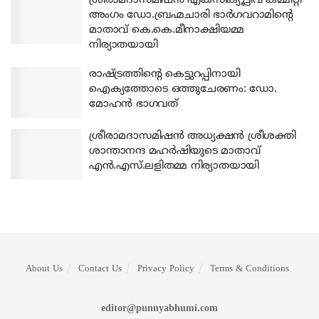
ശ്രീരാമദാസമിഷന്‍ എക്‌സിക്യൂട്ടീവ് കമ്മിറ്റി
അംഗം ഡോ.ബ്രഹ്മചാരി ഭാര്‍ഗവറാമിന്റെ
മാതാവ് കെ.കെ.മീനാക്ഷിയമ്മ
നിര്യാതയായി
രാഷ്ട്രത്തിന്റെ കെട്ടുറപ്പിനായി
ഐക്യത്തോടെ ഒത്തുചേരണം: ഡോ.
മോഹന്‍ ഭാഗവത്
ശ്രീരാമദാസമിഷന്‍ അധ്യക്ഷന്‍ ശ്രീശക്തി
ശാന്താനന്ദ മഹര്‍ഷിയുടെ മാതാവ്
എന്‍.എസ്.ലളിതമ്മ നിര്യാതയായി
About Us
Contact Us
Privacy Policy
Terms & Conditions
editor@punnyabhumi.com