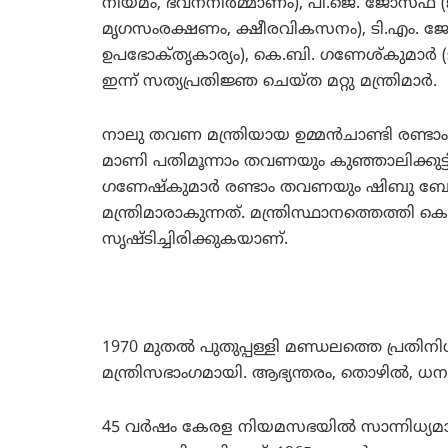
നിയമം, ഭവനനിര്‍മ്മാണം), പി.ജെ. ജോസഫ്‌
മൃഗസംരക്ഷണം, ക്ഷീരവികസനം), ടി.എം. ജേക്ക
ഉപഭോക്‌തൃകാര്യം), കെ.ബി. ഗണേശ്കുമാര്‍ (ട
ഇന്ന്‌ സത്യപ്രതിജ്ഞ ചെയ്‌ത മറ്റു മന്ത്രിമാര്‍.
നാലു തവണ മന്ത്രിയായ ഉമ്മന്‍ചാണ്ടി രണ്ടാ
മാണി പതിമൂന്നാം തവണയും കുഞ്ഞാലിക്കുട്
ഗണേഷ്‌കുമാര്‍ രണ്ടാം തവണയും ഷിബു ബേ
മന്ത്രിമാരാകുന്നത്. മന്ത്രിസ്ഥാനത്തെത്ത
സൃഷ്ടിച്ചിരിക്കുകയാണ്.
1970 മുതല്‍ പുതുപ്പള്ളി മണ്ഡലത്തെ പ്രതിനി
മന്ത്രിസഭാംഗമായി. ആഭ്യന്തരം, തൊഴില്‍, ധനക
45 വര്‍ഷം കേരള നിയമസഭയില്‍ സാന്നിധ്യമ