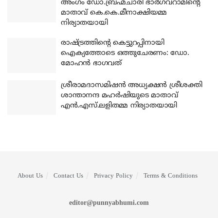
അംഗം ഡോ.ബ്രഹ്മചാരി ഭാര്‍ഗവറാമിന്റെ
മാതാവ് കെ.കെ.മീനാക്ഷിയമ്മ
നിര്യാതയായി
രാഷ്ട്രത്തിന്റെ കെട്ടുറപ്പിനായി
ഐക്യത്തോടെ ഒത്തുചേരണം: ഡോ.
മോഹന്‍ ഭാഗവത്
ശ്രീരാമദാസമിഷന്‍ അധ്യക്ഷന്‍ ശ്രീശക്തി
ശാന്താനന്ദ മഹര്‍ഷിയുടെ മാതാവ്
എന്‍.എസ്.ലളിതമ്മ നിര്യാതയായി
About Us
Contact Us
Privacy Policy
Terms & Conditions
editor@punnyabhumi.com