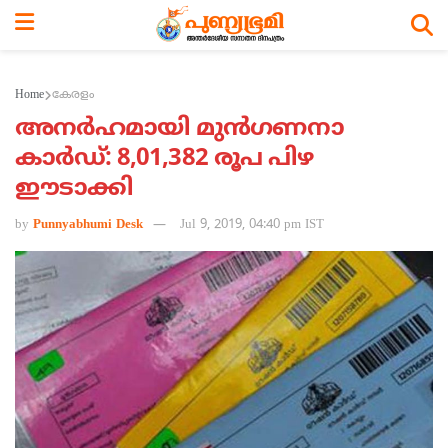
Home
കേരളം
അനര്‍ഹമായി മുന്‍ഗണനാ
കാര്‍ഡ്: 8,01,382 രൂപ പിഴ
ഈടാക്കി
by
Punnyabhumi Desk
Jul 9, 2019, 04:40 pm IST