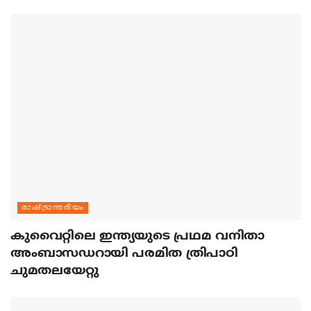
രാഷ്ട്രാന്തരീയം
കുവൈറ്റിലെ ഇന്ത്യയുടെ പ്രഥമ വനിതാ
അംബാസഡറായി പരമിത ത്രിപാഠി
ചുമതലയേറ്റു