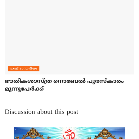
രാഷ്ട്രാന്തരീയം
ഭൗതികശാസ്ത്ര നൊബേല്‍ പുരസ്‌കാരം
മൂന്നുപേര്‍ക്ക്
Discussion about this post