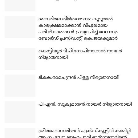
ശബരിമല തീര്‍ത്ഥാടനം: കൂടുതല്‍
കാര്യക്ഷമമാക്കാന്‍ വിപുലമായ
പരിഷ്‌കാരങ്ങള്‍ പ്രഖ്യാപിച്ച് ദേവസ്വം
ബോര്‍ഡ് പ്രസിഡന്റ് കെ.ജയകുമാര്‍
കൊട്ടിയൂര്‍ ടി.പി.ഗോപിനാഥാന്‍ നായര്‍
നിര്യാതനായി
ടി.കെ.രാമചന്ദ്രന്‍ പിള്ള നിര്യാതനായി
പി.എന്‍. സുകുമാരന്‍ നായര്‍ നിര്യാതനായി
ശ്രീരാമദാസമിഷന്‍ എക്‌സിക്യൂട്ടീവ് കമ്മിറ്റി
അംഗം ഡോ.ബ്രഹ്മചാരി ഭാര്‍ഗവറാമിന്റെ