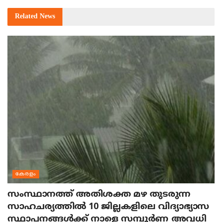
Related
News
കേരളം
സംസ്ഥാനത്ത് അതിശക്ത മഴ തുടരുന്ന
സാഹചര്യത്തിൽ 10 ജില്ലകളിലെ വിദ്യാഭ്യാസ
സ്ഥാപനങ്ങൾക്ക് നാളെ സമ്പൂർണ അവധി