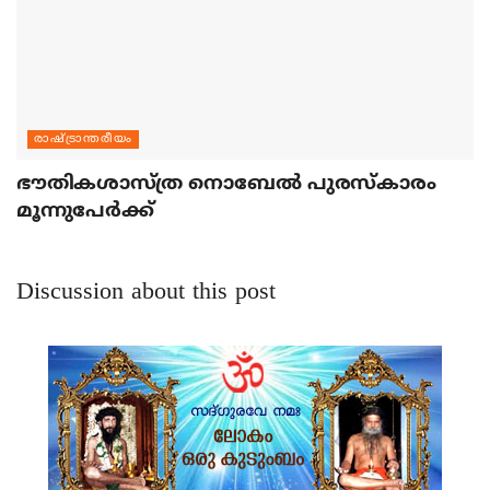
രാഷ്ട്രാന്തരീയം
ഭൗതികശാസ്ത്ര നൊബേല്‍ പുരസ്‌കാരം
മൂന്നുപേര്‍ക്ക്
Discussion about this post