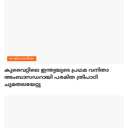
രാഷ്ട്രാന്തരീയം
കുവൈറ്റിലെ ഇന്ത്യയുടെ പ്രഥമ വനിതാ
അംബാസഡറായി പരമിത ത്രിപാഠി
ചുമതലയേറ്റു