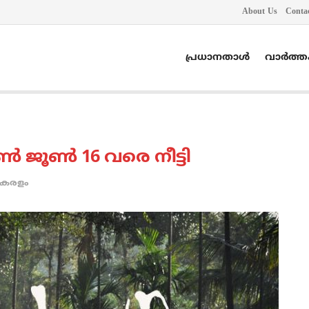
About Us
Conta
പ്രധാനതാൾ
വാർത്
ജൂണ്‍ 16 വരെ നീട്ടി
കേരളം