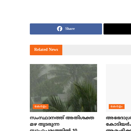
Share
Related
News
കേരളം
കേരളം
സംസ്ഥാനത്ത് അതിശക്ത
അഭേദാശ്ര
മഴ തുടരുന്ന
കോടിയര്‍