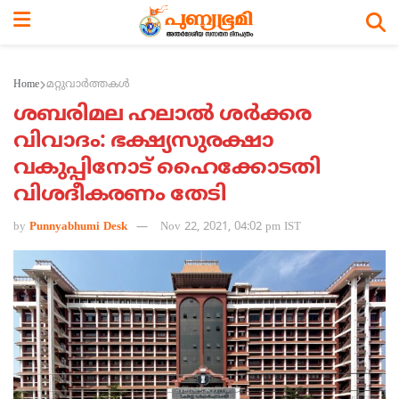
Home
മറ്റുവാര്‍ത്തകള്‍
ശബരിമല ഹലാല്‍ ശര്‍ക്കര
വിവാദം: ഭക്ഷ്യസുരക്ഷാ
വകുപ്പിനോട് ഹൈക്കോടതി
വിശദീകരണം തേടി
by
Punnyabhumi Desk
Nov 22, 2021, 04:02 pm IST