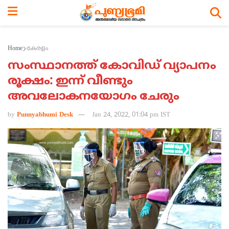
Home
കേരളം
സംസ്ഥാനത്ത് കോവിഡ് വ്യാപനം
രൂക്ഷം: ഇന്ന് വീണ്ടും
അവലോകനയോഗം ചേരും
by
Punnyabhumi Desk
Jan 24, 2022, 01:04 pm IST