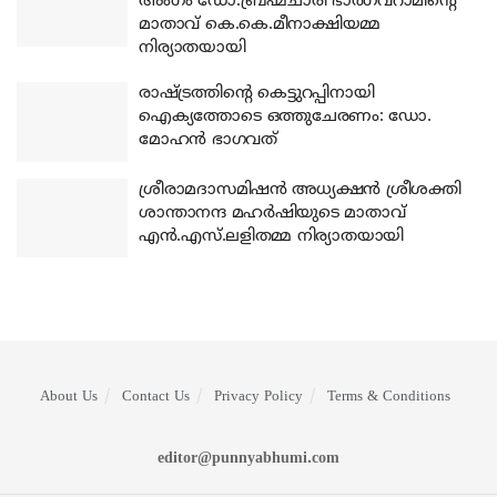
അംഗം ഡോ.ബ്രഹ്മചാരി ഭാര്‍ഗവറാമിന്റെ
മാതാവ് കെ.കെ.മീനാക്ഷിയമ്മ
നിര്യാതയായി
രാഷ്ട്രത്തിന്റെ കെട്ടുറപ്പിനായി
ഐക്യത്തോടെ ഒത്തുചേരണം: ഡോ.
മോഹന്‍ ഭാഗവത്
ശ്രീരാമദാസമിഷന്‍ അധ്യക്ഷന്‍ ശ്രീശക്തി
ശാന്താനന്ദ മഹര്‍ഷിയുടെ മാതാവ്
എന്‍.എസ്.ലളിതമ്മ നിര്യാതയായി
About Us
Contact Us
Privacy Policy
Terms & Conditions
editor@punnyabhumi.com