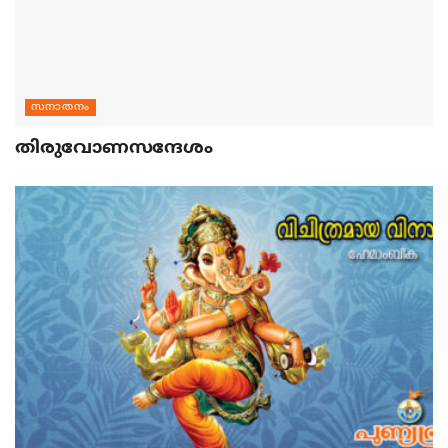
സനാതനം
തിരുവോണസന്ദേശം