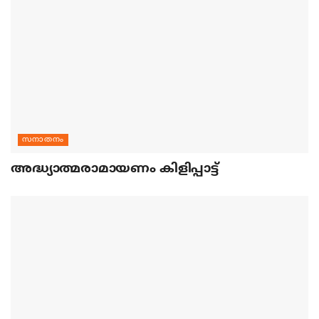
സനാതനം
അദ്ധ്യാത്മരാമായണം കിളിപ്പാട്ട്